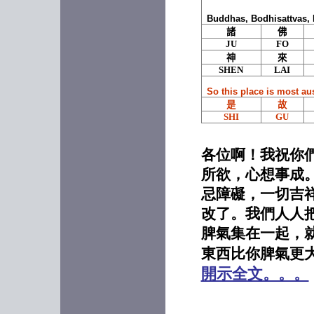
等，你只要把無明破
There
Buddhas, Bodhisattvas, D
了，煩惱斷了，這時
laype
諸
佛
候，實相般若的智慧
break
JU
FO
自能現前。
cut of
神
來
Prajn
SHEN
LAI
Appea
所謂無明，這無明就
itself.
是糊塗了，就是不明
So this place is most au
是
故
白了，你因為不明
Igno
SHI
GU
白，就做一些個顛倒
mudd
事；顛倒事，就醉生
doing
夢死，在這兒輪迴六
Leadi
各位啊！我祝你
trans
道裡，永遠不能出
所欲，心想事成
never
離。
忌障礙，一切吉
Dharm
所以各位護法居士，
改了。我們人人
do yo
好自為之，勇猛向前
adva
脾氣集在一起，
精進，乃至成佛，花
When 
東西比你脾氣更
開見佛，悟無生忍，
you w
reali
所謂
開示全文。。。
birth.
「願生西方淨土中，
The v
上品蓮華為父母；