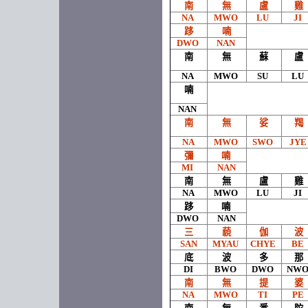
南
無
盧
雞
NA
MWO
LU
JI
跢
喃
DWO
NAN
南
無
蘇
盧
NA
MWO
SU
LU
喃
NAN
南
無
娑
羯
NA
MWO
SWO
JY
彌
喃
MI
NAN
南
無
盧
雞
NA
MWO
LU
JI
跢
喃
DWO
NAN
三
藐
伽
波
SAN
MYAU
CHYE
BE
底
波
多
那
DI
BWO
DWO
NW
南
無
提
婆
NA
MWO
TI
PE