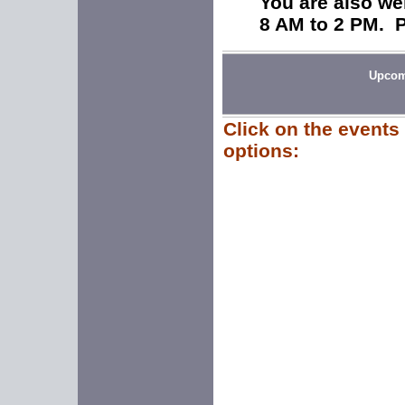
You are also we
8 AM to 2 PM. P
Upcom
Click on the events
options: