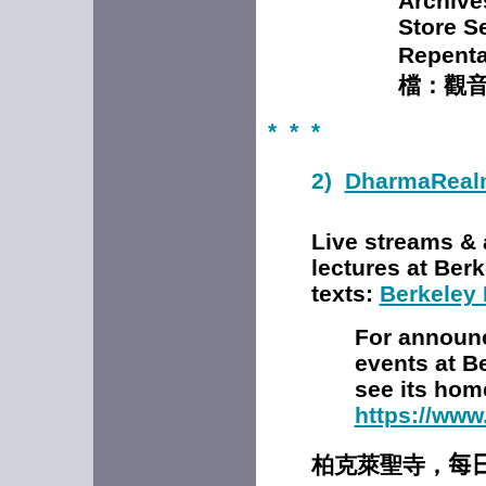
Archive
Store S
Repen
檔
：觀
* * *
2)
DharmaReal
Live streams & 
lectures at Ber
texts:
Berkeley
For announ
events
at B
see its ho
https://www
柏克萊聖寺
，
每