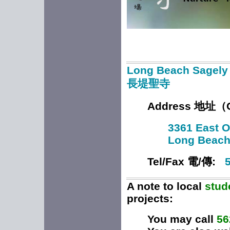
Long Beach Sagely
長堤聖寺
Address 地址（Cr
3361 East 
Long Beach
Tel/Fax 電/傳:
A note to local
stud
projects:
You may call
56