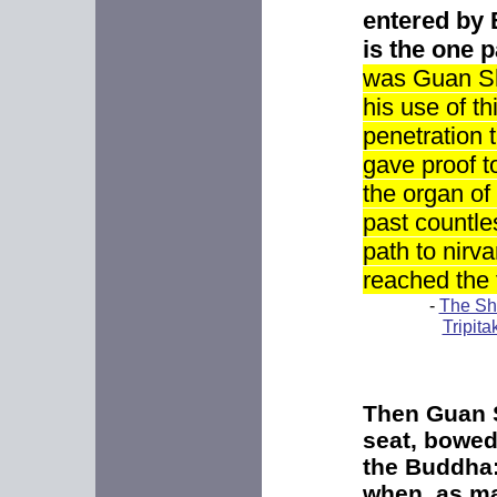
entered by 
is the one p
was Guan Shi
his use of t
penetration t
gave proof to
the organ of 
past countle
path to nirva
reached the f
-
The Sh
Tripit
Then Guan S
seat, bowed
the Buddha
when, as ma