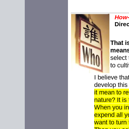
How-
Dire
That i
means
select 
to cult
I believe th
develop this 
it mean to re
nature? It is
When you inv
expend all y
want to turn 