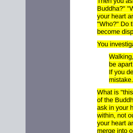
Then you ask
Buddha?" "W
your heart a
"Who?" Do th
become disp
You investiga
W
alking,
be apart
If you d
mistake.
What is "this
of the Buddh
ask in your h
within, not o
your heart a
merge into 