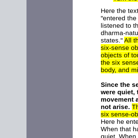
Here the tex
"entered the
listened to t
dharma-natur
states."
All t
six-sense ob
objects of t
the six sens
body, and mi
Since the s
were quiet, 
movement an
not arise.
Th
six sense-ob
Here he ente
When that ha
quiet. When 