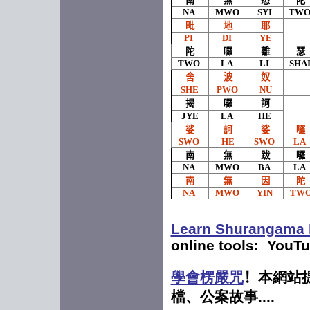
南
無
悉
陀
NA
MWO
SYI
TW
毗
地
耶
PI
DI
YE
陀
囉
離
瑟
TWO
LA
LI
SHA
舍
波
奴
SHE
PWO
NU
揭
囉
訶
JYE
LA
HE
娑
訶
娑
囉
SWO
HE
SWO
LA
南
無
跋
囉
NA
MWO
BA
LA
南
無
因
陀
NA
MWO
YIN
TW
Learn Shurangama 
online tools
: YouTu
學會楞嚴咒
！
本網站
檔、公案故事
....