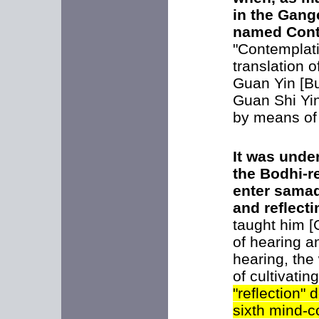
in the Gang
named Cont
"Contemplati
translation 
Guan Yin [B
Guan Shi Yin
by means of 
It was under
the Bodhi-r
enter samad
and reflect
taught him [
of hearing an
hearing, the
of cultivati
"reflection" 
sixth mind-c