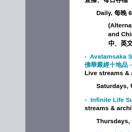
Daily, 每晚 6
(Altern
and Chi
中
、
英
- Avatamsaka 
佛華嚴經十地品 
Live streams
Saturdays
-
Infinite Life 
streams & ar
Thursday
s,