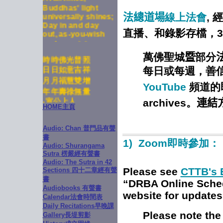
universally shines;
法總
道場
線上法會
, 經
Day in and day
out, as-you-wish
直播、和錄影
存檔
，
and auspicious;
Each month,
時時佛光普照
blessings and
萬佛聖城
暨
部分
wisdom both
日日如意吉祥
每日或每週，善
increase;
月月福慧雙增
Every year, long
年年壽祿無量
YouTube
頻道
的
life and good
-宣公上人
fortune never
archives
。
連結
HOME主頁
ending.
-Venerable Master
Hsuan Hua
Audio: Chan 普門品有聲
書
1) Zoom即時參加：
Audio: Shurangama
Sutra 楞嚴經有聲書
Audio: The Sutra in 42
Please see
CTTB's 
Sections 四十二章經有聲
書
“DRBA Online Schedu
Audiobooks 有聲書
website for updates
Calendar法會時間表
Daily Recitations早晚課
Please note the
Gallery長堤剪影