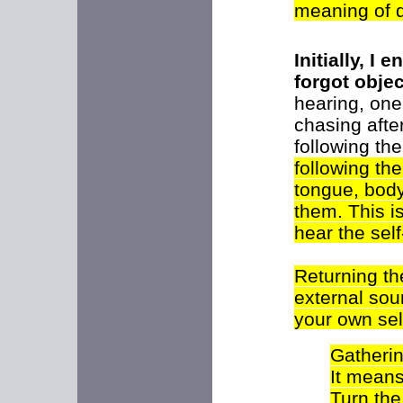
meaning of qu
Initially, I
forgot objec
hearing, one 
chasing afte
following th
following th
tongue, body
them. This i
hear the self
Returning th
external sou
your own sel
G
atheri
It means
Turn the