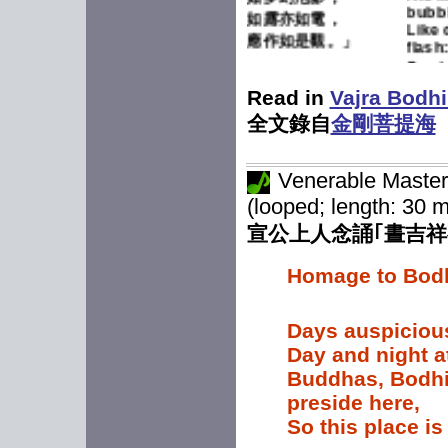
如露亦如電，
Like 
應作如是觀。」
flash
Conte
今有眾等護法來山請
僧說法，上堂。法無
Toda
Read in
Vajra Bodhi
have 
定法，說無定說，法
全文錄自
金剛菩提海
ascen
尚應捨，何況非法？
spea
is no
又說：「若見諸相非
Venerable Master
fixed
相，即見如來。」
the 
(looped; length: 30 
renou
所謂「諸相非相」
宣公上人念誦｢晝吉祥
Dhar
者，諸相即是一切
It is 
相；非相者，不是實
Homage to Bodhi
有其相，而是虛妄不
"If o
實的。
non-
Days auspiciou
One 
你能明白這一切相，
Day and night at
都是虛妄不實的，你
Non-
Buddhas, Bodhis
能明白這一切相都是
are f
preside here,
under
假相，財、色、名、
S
o this place i
appea
食、睡，這都是幻化
false