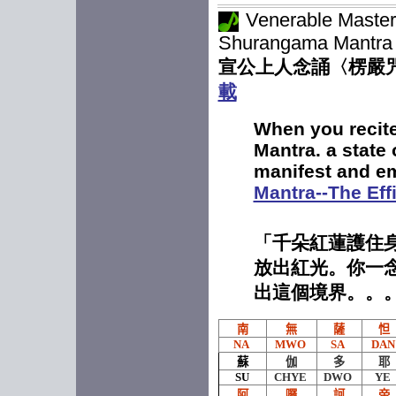
華開見佛悟無生，
Venerable Master 
"I vo
不退菩薩為伴侶」。
West
Shurangama Mantra (
With 
宣公上人念誦〈楞嚴咒
-宣公上人一九九三年
paren
When 
四月四日開示於長堤
載
see 
聖寺
enlig
When you recite
And i
shall
Mantra. a state
manifest and emi
-Vene
Mantra--The Ef
on Ap
Sage
「千朵紅蓮護住
放出紅光。你一
出這個境界。。
南
無
薩
怛
NA
MWO
SA
DA
蘇
伽
多
耶
SU
CHYE
DWO
YE
阿
囉
訶
帝