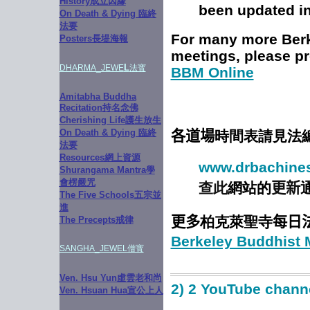
History成立因緣
been updated i
On Death & Dying 臨終
法要
For many more Berk
Posters長堤海報
meetings, please pr
L
DHARMA_JEWE
法寳
BBM Online
Amitabha Buddha
Recitation持名念佛
Cherishing Life護生放生
On Death & Dying 臨終
各道場
時間表請見法
法要
Resources網上資源
www.drbachines
Shurangama Mantra學
會楞嚴咒
查此
網站的
更新
The Five Schools五宗並
進
更多
柏克萊聖寺
每日
The Precepts戒律
Berkeley Buddhist
SANGHA_JEWEL
僧寳
Ven. Hsu Yun虛雲老和尚
2) 2 YouTube chan
Ven. Hsuan Hua宣公上人