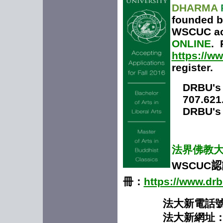
DHARMA
founded b
WSCUC acc
ONLINE
. 
https://w
register.
DRBU's 
707.621
DRBU's
法界佛教
WSCUC
認
冊：
https://www.dr
法大新電話號碼：
法大新網址