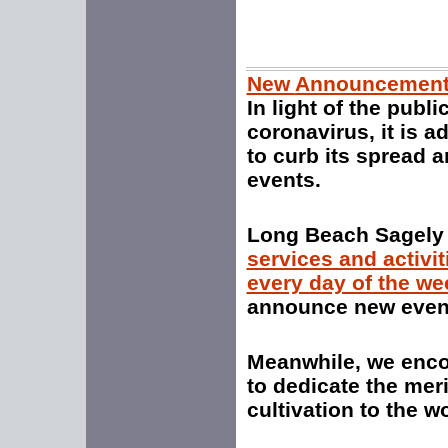
New
Announcement 
In light of the publ
coronavirus, it is a
to curb its spread 
events.
Long Beach Sagely 
services and activit
every day of the we
announce new even
Meanwhile, we encou
to dedicate the mer
cultivation to the w