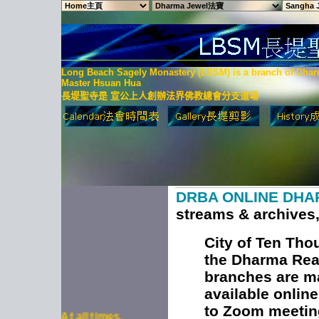
Long Beach Sagely Monastery (LBSM) is a branch of Dhar
Master Hsuan Hua
長堤聖寺是 宣公上人創辦法界佛教總會分支道場
DRBA ONLINE DH
streams & archives,
City of Ten Th
the Dharma Rea
branches are ma
available online
At all times,
to Zoom meetin
Buddhas' light