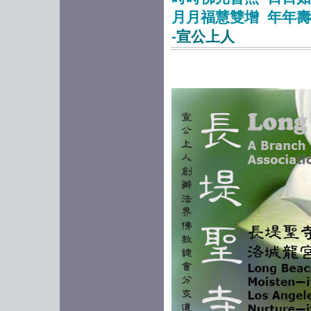
月月福慧雙增 年年
-
宣公上人