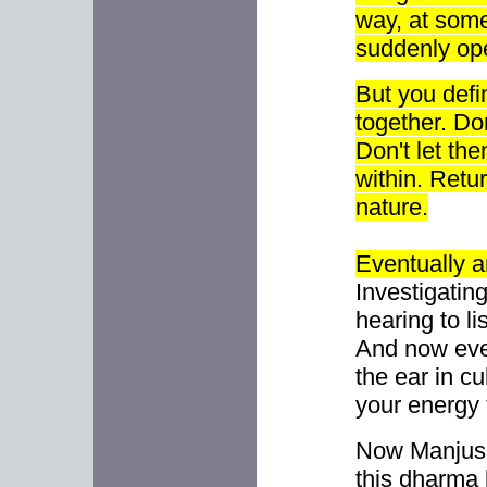
way, at som
suddenly op
But you defi
together. Don
Don't let th
within. Retu
nature.
Eventually an
Investigatin
hearing to li
And now eve
the ear in cu
your energy 
Now Manjushr
this dharma 