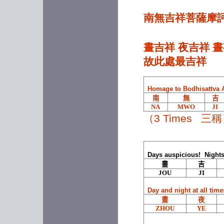
無常的東西，令人迷
and s
醉不能解脫；也就是
南無吉祥菩薩摩
imper
因為著住到這個假相
intox
上了。
canno
晝吉祥 夜吉祥 
This 
因為你著住到假相
故此處最吉祥
to fa
上，就把真的忘了，
about
既然忘了真的，就不
the r
自在了。
Homage to Bodhisattva A
and a
南
無
吉
你若能把這個假相看
NA
MWO
JI
If yo
破了，眞相即現前
appea
（3 Times 三
appea
了，眞理也明白了，
will 
眞正智慧也有了。
and 
Days auspicious! Nights
你能如此，方能對佛
If yo
晝
吉
法有大利益，得大利
will 
JOU
JI
益，得大安樂，能以
and g
前無古人，後無來
yours
Day and night at all tim
pione
者。
晝
夜
amon
ZHOU
YE
and a
所以各位護法居士