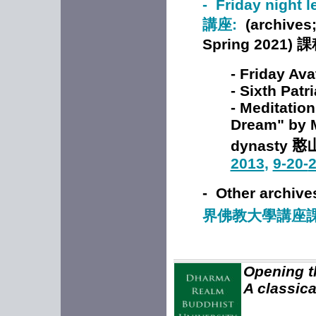
- Friday night 
講座
:
(archives;
Spring 2021)
課
- Friday Av
- Sixth Patr
- Meditatio
Dream" by M
dynasty
憨
2013
,
9-20-
- Other archiv
界佛教大學講座
Opening th
A classica