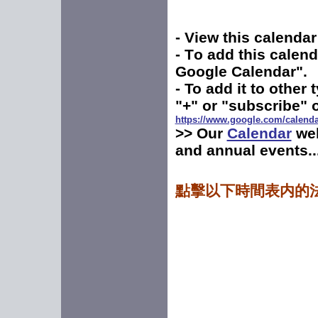
-
V
iew this calendar
-
T
o add this calen
Google Calendar"
.
-
To add it to other 
"+" or "subscribe" 
https://www.google.com/calend
>> Our
Calendar
we
and annual events..
點擊以下時間表内的