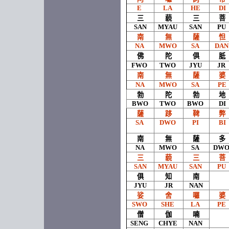
E
LA
HE
DI
三
藐
三
菩
SAN
MYAU
SAN
PU
南
無
薩
怛
NA
MWO
SA
DA
佛
陀
俱
胝
FWO
TWO
JYU
JR
南
無
薩
婆
NA
MWO
SA
PE
勃
陀
勃
地
BWO
TWO
BWO
DI
薩
跢
鞞
弊
SA
DWO
PI
BI
南
無
薩
多
NA
MWO
SA
DW
三
藐
三
菩
SAN
MYAU
SAN
PU
俱
知
南
JYU
JR
NAN
娑
舍
囉
婆
SWO
SHE
LA
PE
僧
伽
喃
SENG
CHYE
NAN