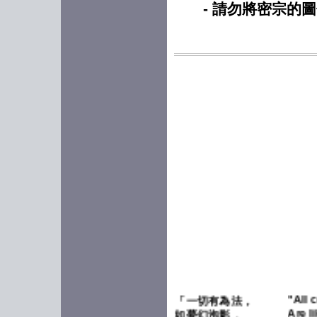
- 請勿將密宗的
"All 
「一切有為法，
Are l
如夢幻泡影，
bubb